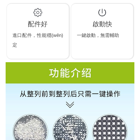
配件好
啟動快
進口配件，性能穩(wěn)
一鍵啟動，無需輔助
定