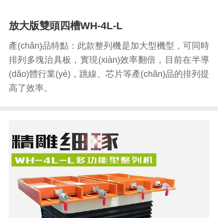
放大版雙頭四槽WH-4L-L
產(chǎn)品特點：此款整列機是加大型機型，可同時
排列多塊治具板，實現(xiàn)效率翻倍，目前在半導
(dǎo)體行業(yè)，跳線、芯片等產(chǎn)品的排列提
高了效率。