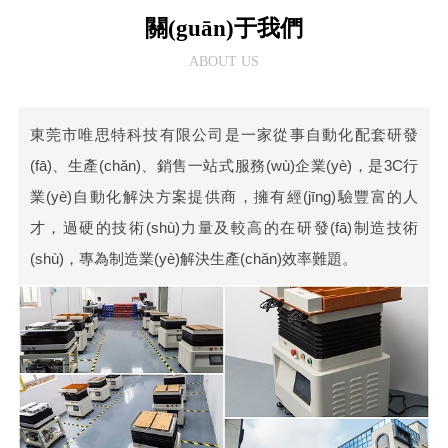
關(guān)于我們
ABOUT US
東莞市唯思特科技有限公司是一家從事自動化配套研發
(fā)、生產(chǎn)、銷售一站式服務(wù)企業(yè)，是3C行
業(yè)自動化解決方案提供商，擁有經(jīng)驗豐富的人
才，過硬的技術(shù)力量及較高的在研發(fā)制造技術
(shù)，專為制造業(yè)解決生產(chǎn)效率難題。