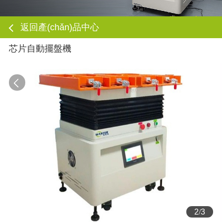
返回產(chǎn)品中心
芯片自動擺盤機
3
/
3