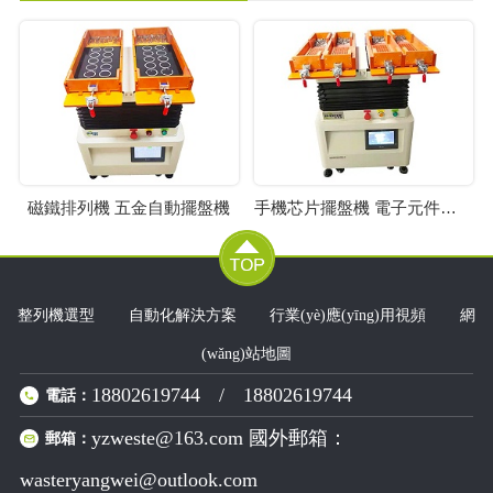
磁鐵排列機 五金自動擺盤機
手機芯片擺盤機 電子元件排列機
整列機選型
自動化解決方案
行業(yè)應(yīng)用視頻
網
(wǎng)站地圖
18802619744
/
18802619744
電話：
yzweste@163.com 國外郵箱：
郵箱：
wasteryangwei@outlook.com