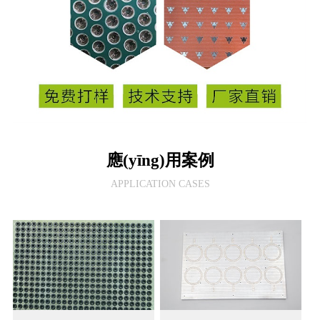
應(yīng)用案例
APPLICATION CASES