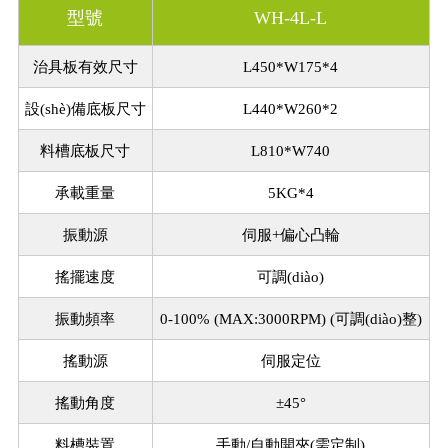
型號
WH-4L-L
治具板有效尺寸
L450*W175*4
設(shè)備底板尺寸
L440*W260*2
料槽底板尺寸
L810*W740
承載重量
5KG*4
振動源
伺服+偏心凸輪
搖擺速度
可調(diào)
振動頻率
0-100% (MAX:3000RPM) (可調(diào)整)
搖動源
伺服定位
搖動角度
±45°
料槽裝置
手動/自動開夾(需定制)